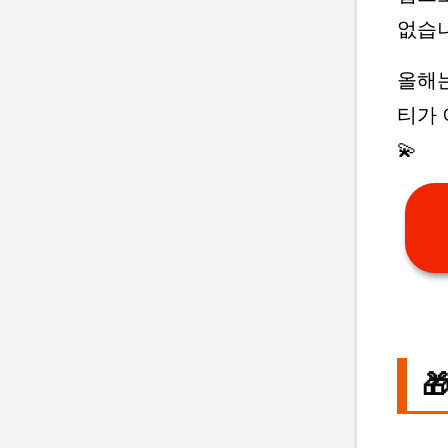
없습니
올해
티가
💫
