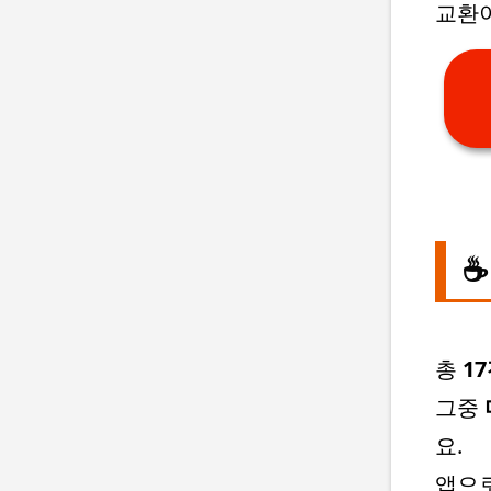
교환이
☕
총
1
그중
요.
앱으로